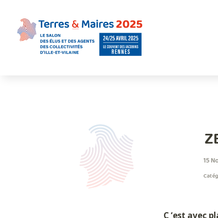
Z
15 N
Catégo
C ‘est avec p