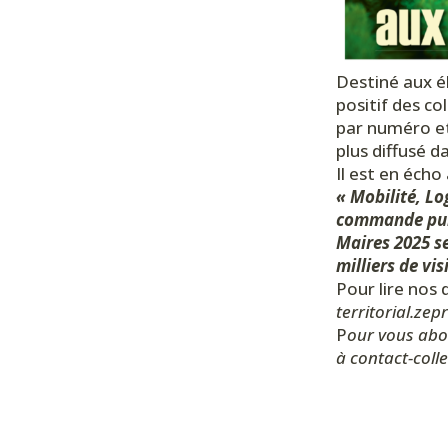
Destiné aux él
positif des co
par numéro et
plus diffusé da
Il est en écho
« Mobilité, L
commande publ
Maires 2025 se
milliers de vi
Pour lire nos 
territorial.zep
P
our vous abon
à contact-coll