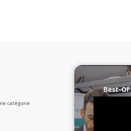
Best-Of 
ême catégorie