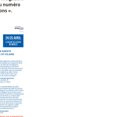
eau numéro
ons ».