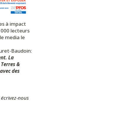
ves à impact
0 000 lecteurs
le media le
Muret-Baudoin:
nt. La
 Terres &
 avec des
 écrivez-nous